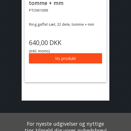
tomme + mm
PTOW1099
Ring gaffel sæt, 32 dele, tomme + mm
640,00 DKK
(inkl. moms)
Vis produkt
For nyeste udgivelser og nyttige
tips tilmeld dig vores nyhedsbrev!