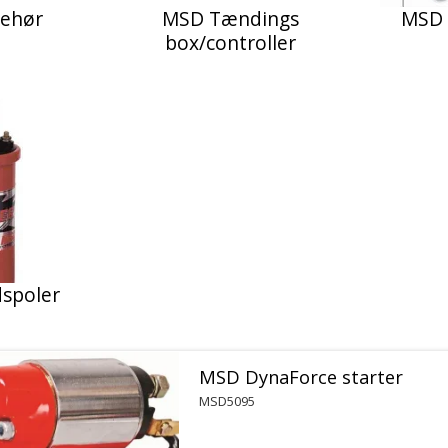
behør
MSD Tændings
MSD 
box/controller
spoler
MSD DynaForce starter
MSD5095