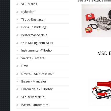
Bestil kataloget samme
VHT Maling
Nyheder
Tilbud-Restlager
Borla udstødning
Performance dele
Olie-Maling-kemikalier
Instrumenter-Tilbehør
MSD E
Værktøj-Testere
Dæk
Diverse, rat-nav-el m.m.
Bøger - Manualer
Chrom dele / Tilbehør
Slid-servicedele
Pærer, lamper m.v.