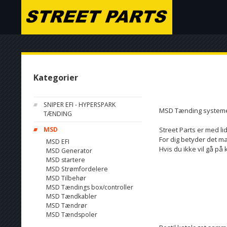
Kategorier
SNIPER EFI - HYPERSPARK
MSD Tænding systemer -
TÆNDING
Street Parts er med li
MSD
For dig betyder det ma
MSD EFI
Hvis du ikke vil gå på
MSD Generator
MSD startere
MSD Strømfordelere
MSD Tilbehør
MSD Tændings box/controller
MSD Tændkabler
MSD Tændrør
MSD Tændspoler