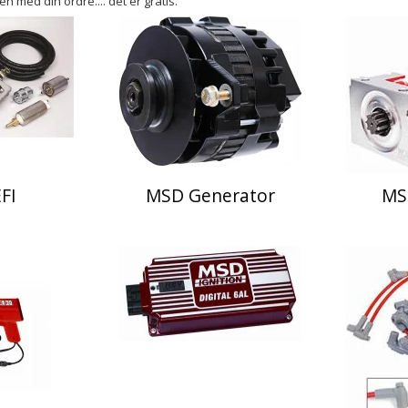
n med din ordre.... det er gratis.
FI
MSD Generator
MS