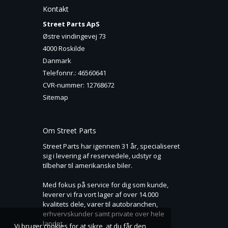
Kontakt
Street Parts ApS
Østre vindingevej 73
4000 Roskilde
Danmark
Telefonnr.
:
46560641
CVR-nummer
:
12768672
Sitemap
Om Street Parts
Street Parts har igennem 31 år, specialiseret
sig i levering af reservedele, udstyr og
tilbehør til amerikanske biler.
Med fokus på service for dig som kunde,
leverer vi fra vort lager af over 14.000
kvalitets dele, varer til autobranchen,
erhvervskunder samt private over hele
landet.
Vi bruger cookies for at sikre, at du får den