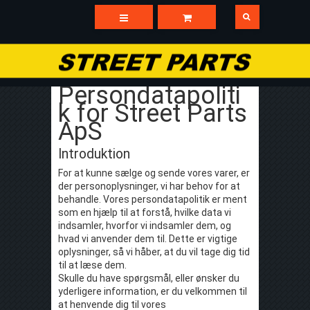
Persondatapoliti
k for Street Parts
ApS
Introduktion
For at kunne sælge og sende vores varer, er
der personoplysninger, vi har behov for at
behandle. Vores persondatapolitik er ment
som en hjælp til at forstå, hvilke data vi
indsamler, hvorfor vi indsamler dem, og
hvad vi anvender dem til. Dette er vigtige
oplysninger, så vi håber, at du vil tage dig tid
til at læse dem.
Skulle du have spørgsmål, eller ønsker du
yderligere information, er du velkommen til
at henvende dig til vores