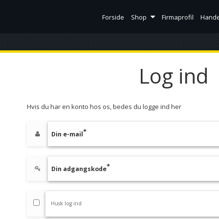
Forside
Shop
Firmaprofil
Hande
Log ind
Hvis du har en konto hos os, bedes du logge ind her
Din e-mail
Din adgangskode
Husk log ind