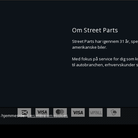
Om Street Parts
Street Parts har igennem 31 år, speci
amerikanske biler.
Med fokus på service for dig som kun
til autobranchen, erhvervskunder s
res hjemmeside.
Læs mere om cookies