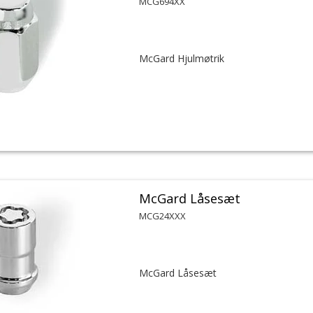
MCG694XX
McGard Hjulmøtrik
McGard Låsesæt
MCG24XXX
McGard Låsesæt