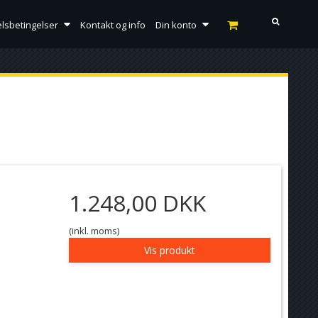
lsbetingelser
Kontakt og info
Din konto
1.248,00 DKK
(inkl. moms)
Vis produkt