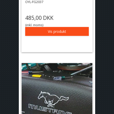
OYL-FG2037
485,00 DKK
(inkl. moms)
Vis produkt