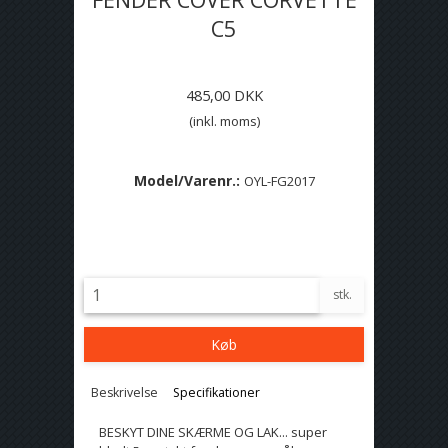
C5
485,00 DKK
(inkl. moms)
Model/Varenr.:
OYL-FG2017
Lagerstatus:
På lager
stk.
Køb
Beskrivelse
Specifikationer
BESKYT DINE SKÆRME OG LAK... super