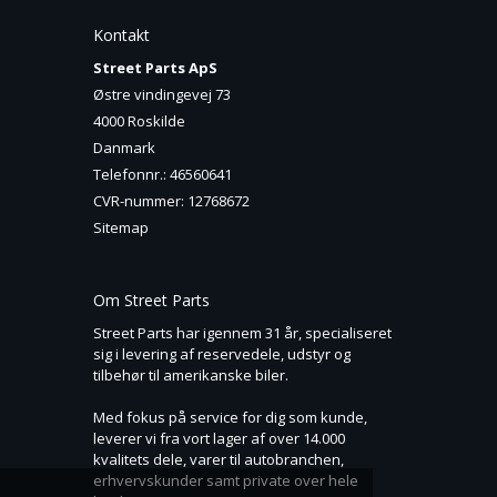
Kontakt
Street Parts ApS
Østre vindingevej 73
4000 Roskilde
Danmark
Telefonnr.
:
46560641
CVR-nummer
:
12768672
Sitemap
Om Street Parts
Street Parts har igennem 31 år, specialiseret
sig i levering af reservedele, udstyr og
tilbehør til amerikanske biler.
Med fokus på service for dig som kunde,
leverer vi fra vort lager af over 14.000
kvalitets dele, varer til autobranchen,
erhvervskunder samt private over hele