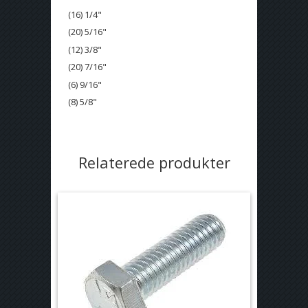
(16) 1/4"
(20) 5/16"
(12) 3/8"
(20) 7/16"
(6) 9/16"
(8) 5/8"
Relaterede produkter