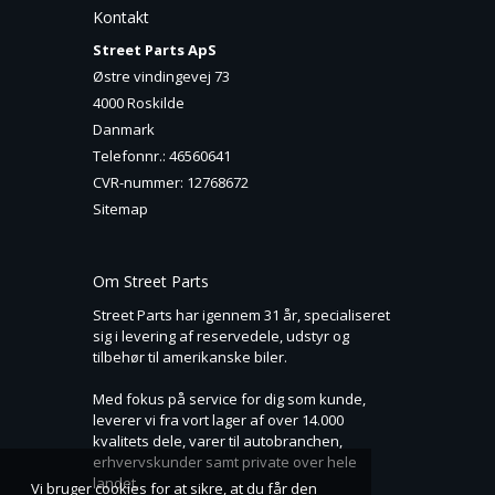
Kontakt
Street Parts ApS
Østre vindingevej 73
4000 Roskilde
Danmark
Telefonnr.
:
46560641
CVR-nummer
:
12768672
Sitemap
Om Street Parts
Street Parts har igennem 31 år, specialiseret
sig i levering af reservedele, udstyr og
tilbehør til amerikanske biler.
Med fokus på service for dig som kunde,
leverer vi fra vort lager af over 14.000
kvalitets dele, varer til autobranchen,
erhvervskunder samt private over hele
landet.
Vi bruger cookies for at sikre, at du får den