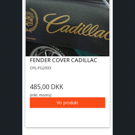
FENDER COVER CADILLAC
OYL-FG2033
485,00 DKK
(inkl. moms)
Vis produkt