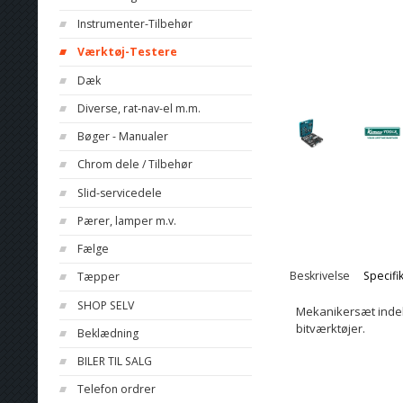
Instrumenter-Tilbehør
Værktøj-Testere
Dæk
Diverse, rat-nav-el m.m.
Bøger - Manualer
Chrom dele / Tilbehør
Slid-servicedele
Pærer, lamper m.v.
Fælge
Beskrivelse
Specifi
Tæpper
SHOP SELV
Mekanikersæt indeh
bitværktøjer.
Beklædning
BILER TIL SALG
Telefon ordrer