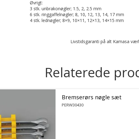
Øvrigt:
3 stk. unbrakonøgler; 1.5, 2, 2.5 mm
6 stk. ringgaffelnøgler; 8, 10, 12, 13, 14, 17 mm
4 stk. lednøgler; 8×9, 10×11, 12×13, 14×15 mm
Livstidsgaranti på alt Kamasa værkt
Relaterede pro
Bremserørs nøgle sæt
PERW30430