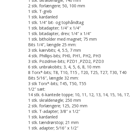
1 stk. skraldenøgle; 140 mm
2 stk. forlængere; 50, 100 mm
1 stk. T-greb
1 stk. kardanled
1 stk. 1/4″ bit- og tophåndtag
1 stk. bitadapter; 1/4″ x 1/4″
1 stk. bitadapter, drev; 1/4″ x 1/4″
1 stk. bitholder med magnet; 75 mm
Bits 1/4″, længde 25 mm:
3 stk. kærvbits; 4, 5.5, 7 mm
4 stk. Phillips-bits; PH0, PH1, PH2, PH3
3 stk. Pozidrive-bits; PZD1 ,PZD2, PZD3
6 stk. unbrakobits; 3, 4, 5, 6, 8, 10 mm
8 Torx*-bits; T8, T10, T15 , T20, T25, T27, T30, T40
Bits 5/16″, længde 32 mm:
3 stk Torx*-bits; T45, T50, T55
1/2″ sæt:
14 stk. 6-kantede toppe; 10, 11, 12, 13, 14, 15, 16, 17
1 stk. skraldenøgle; 250 mm
2 stk. forlængere; 125, 250 mm
1 stk. T-adapter; 3/8″ x 1/2″
1 stk. kardanled
1 stk. tændrørstop; 21 mm
1 stk. adapter; 5/16″ x 1/2″