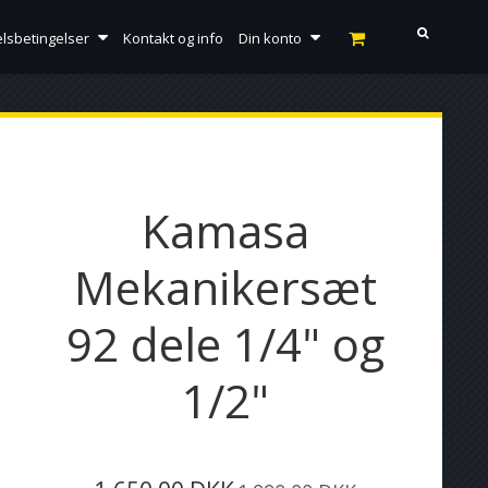
lsbetingelser
Kontakt og info
Din konto
Kamasa
Mekanikersæt
92 dele 1/4" og
1/2"