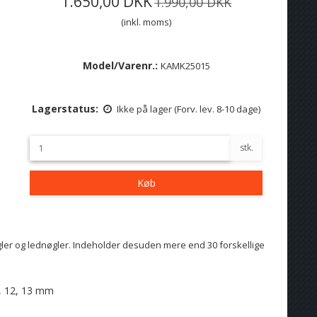
1.650,00 DKK
1.990,00 DKK
(inkl. moms)
Model/Varenr.:
KAMK25015
Lagerstatus:
Ikke på lager (Forv. lev. 8-10 dage)
stk.
Køb
ler og lednøgler. Indeholder desuden mere end 30 forskellige
11, 12, 13 mm