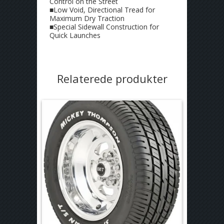
Control on the Street
■Low Void, Directional Tread for
Maximum Dry Traction
■Special Sidewall Construction for
Quick Launches
Relaterede produkter