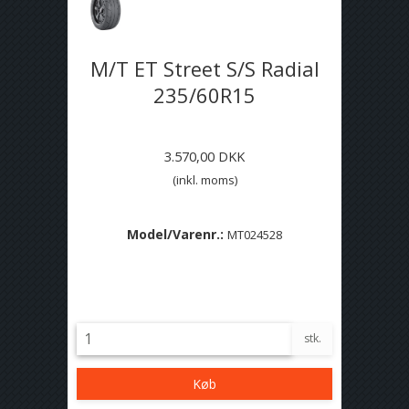
M/T ET Street S/S Radial
235/60R15
3.570,00 DKK
(inkl. moms)
Model/Varenr.:
MT024528
Lagerstatus:
På lager
stk.
Køb