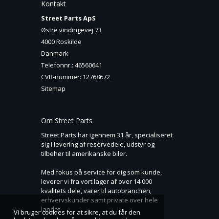
Kontakt
Street Parts ApS
Østre vindingevej 73
4000 Roskilde
Danmark
Telefonnr.
:
46560641
CVR-nummer
:
12768672
Sitemap
Om Street Parts
Street Parts har igennem 31 år, specialiseret
sig i levering af reservedele, udstyr og
tilbehør til amerikanske biler.
Med fokus på service for dig som kunde,
leverer vi fra vort lager af over 14.000
kvalitets dele, varer til autobranchen,
erhvervskunder samt private over hele
landet.
Vi bruger cookies for at sikre, at du får den