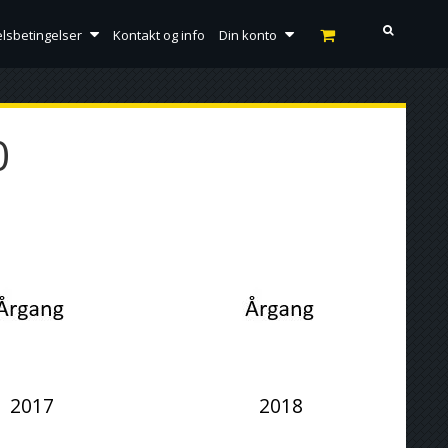
lsbetingelser
Kontakt og info
Din konto
0
2017
2018