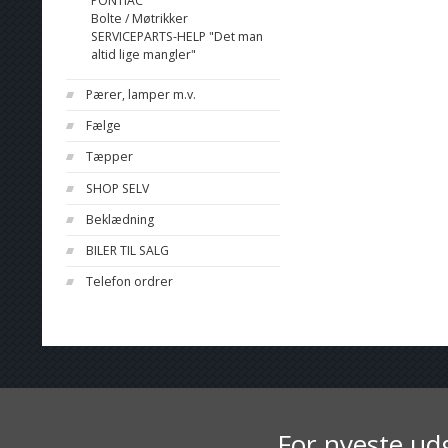
PONTIAC
Bolte / Møtrikker
SERVICEPARTS-HELP "Det man
altid lige mangler"
Pærer, lamper m.v.
Fælge
Tæpper
SHOP SELV
Beklædning
BILER TIL SALG
Telefon ordrer
For nyeste udg