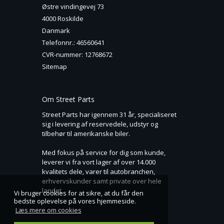
Østre vindingevej 73
4000 Roskilde
Danmark
Telefonnr.
:
46560641
CVR-nummer
:
12768672
Sitemap
Om Street Parts
Street Parts har igennem 31 år, specialiseret
sig i levering af reservedele, udstyr og
tilbehør til amerikanske biler.
Med fokus på service for dig som kunde,
leverer vi fra vort lager af over 14.000
kvalitets dele, varer til autobranchen,
erhvervskunder samt private over hele
landet.
Vi bruger cookies for at sikre, at du får den
bedste oplevelse på vores hjemmeside.
Læs mere om cookies