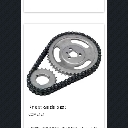
Knastkæde sæt
COM2121
CompCam Knastkæde sæt 351C-400