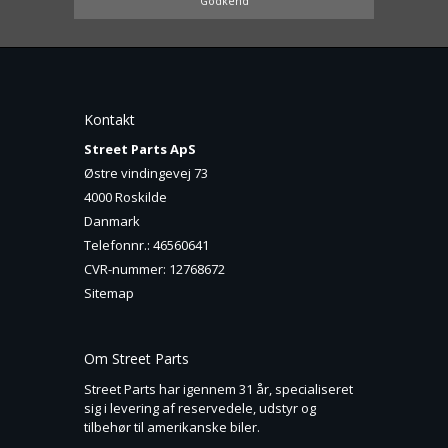
Godkend
Kontakt
Street Parts ApS
Østre vindingevej 73
4000 Roskilde
Danmark
Telefonnr.
:
46560641
CVR-nummer
:
12768672
Sitemap
Om Street Parts
Street Parts har igennem 31 år, specialiseret
sig i levering af reservedele, udstyr og
tilbehør til amerikanske biler.