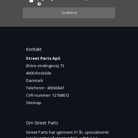
Godkend
Kontakt
Street Parts ApS
Østre vindingevej 73
4000 Roskilde
Danmark
Telefonnr.
:
46560641
CVR-nummer
:
12768672
Sitemap
Om Street Parts
Street Parts har igennem 31 år, specialiseret
sig i levering af reservedele, udstyr og