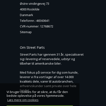
Østre vindingevej 73
4000 Roskilde
Danmark
Telefonnr.
:
46560641
CVR-nummer
:
12768672
Sitemap
Om Street Parts
Street Parts har igennem 31 år, specialiseret
sig i levering af reservedele, udstyr og
tilbehør til amerikanske biler.
Med fokus på service for dig som kunde,
leverer vi fra vort lager af over 14.000
kvalitets dele, varer til autobranchen,
erhvervskunder samt private over hele
landet.
Vi bruger cookies for at sikre, at du får den
bedste oplevelse på vores hjemmeside.
Læs mere om cookies