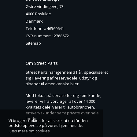
Østre vindingevej 73
4000 Roskilde
Danmark
Telefonnr.
:
46560641
CVR-nummer
:
12768672
Sitemap
Om Street Parts
Street Parts har igennem 31 år, specialiseret
sig i levering af reservedele, udstyr og
tilbehør til amerikanske biler.
Med fokus på service for dig som kunde,
leverer vi fra vort lager af over 14.000
kvalitets dele, varer til autobranchen,
erhvervskunder samt private over hele
landet.
Vi bruger cookies for at sikre, at du får den
bedste oplevelse på vores hjemmeside.
Læs mere om cookies