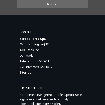
Godkend
Kontakt
Street Parts ApS
Østre vindingevej 73
4000 Roskilde
Danmark
Telefonnr.
:
46560641
CVR-nummer
:
12768672
Sitemap
Om Street Parts
Street Parts har igennem 31 år, specialiseret
sig i levering af reservedele, udstyr og
tilbehør til amerikanske biler.