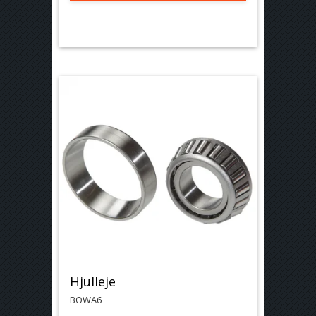
Hjulleje
BOWA6