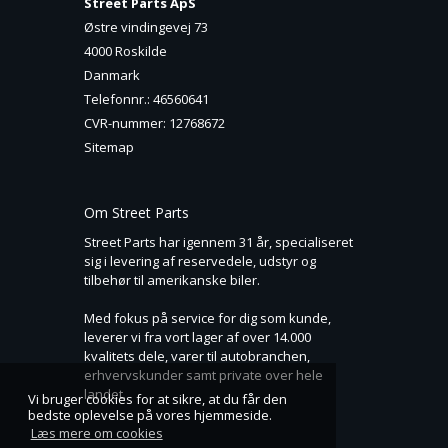
Street Parts ApS
Østre vindingevej 73
4000 Roskilde
Danmark
Telefonnr.
:
46560641
CVR-nummer
:
12768672
Sitemap
Om Street Parts
Street Parts har igennem 31 år, specialiseret
sig i levering af reservedele, udstyr og
tilbehør til amerikanske biler.
Med fokus på service for dig som kunde,
leverer vi fra vort lager af over 14.000
kvalitets dele, varer til autobranchen,
erhvervskunder samt private over hele
landet.
Vi bruger cookies for at sikre, at du får den
bedste oplevelse på vores hjemmeside.
Læs mere om cookies